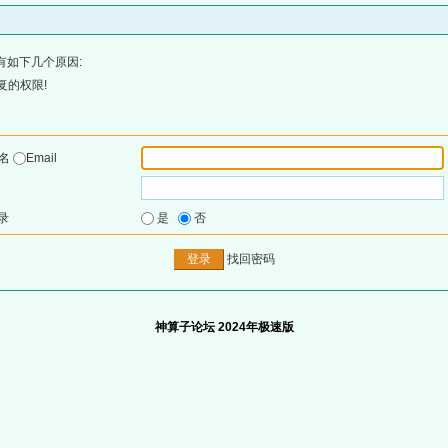
有如下几个原因:
复的权限!
户名
Email
录
是
否
找回密码
神算子论坛 2024年极速版