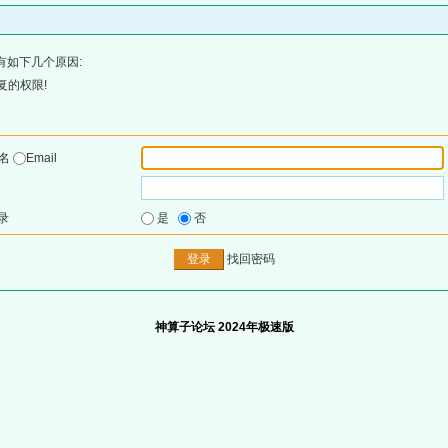
有如下几个原因:
复的权限!
户名
Email
录
是
否
找回密码
神算子论坛 2024年极速版