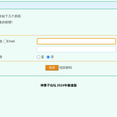
有如下几个原因:
复的权限!
户名
Email
录
是
否
找回密码
神算子论坛 2024年极速版