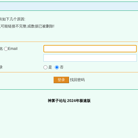
有如下几个原因:
可能链接不完整,或数据已被删除!
户名
Email
录
是
否
找回密码
神算子论坛 2024年极速版