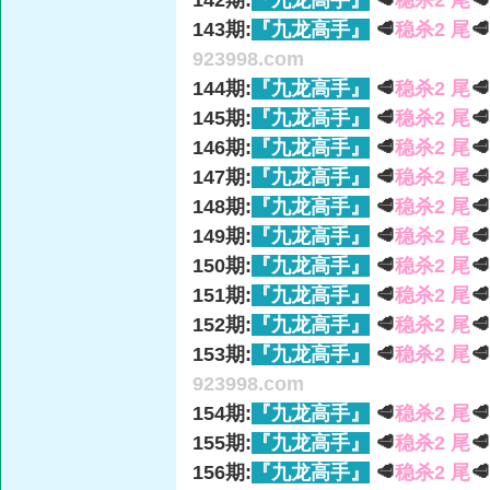
142期:
『九龙高手』
🥩
稳杀2 尾

143期:
『九龙高手』
🥩
稳杀2 尾

923998.com
144期:
『九龙高手』
🥩
稳杀2 尾

145期:
『九龙高手』
🥩
稳杀2 尾

146期:
『九龙高手』
🥩
稳杀2 尾

147期:
『九龙高手』
🥩
稳杀2 尾

148期:
『九龙高手』
🥩
稳杀2 尾

149期:
『九龙高手』
🥩
稳杀2 尾

150期:
『九龙高手』
🥩
稳杀2 尾

151期:
『九龙高手』
🥩
稳杀2 尾

152期:
『九龙高手』
🥩
稳杀2 尾

153期:
『九龙高手』
🥩
稳杀2 尾

923998.com
154期:
『九龙高手』
🥩
稳杀2 尾

155期:
『九龙高手』
🥩
稳杀2 尾

156期:
『九龙高手』
🥩
稳杀2 尾
