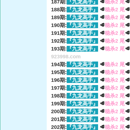
187期:
『九龙高手』
🥩
稳杀2 尾

188期:
『九龙高手』
🥩
稳杀2 尾

189期:
『九龙高手』
🥩
稳杀2 尾

190期:
『九龙高手』
🥩
稳杀2 尾

191期:
『九龙高手』
🥩
稳杀2 尾

192期:
『九龙高手』
🥩
稳杀2 尾

193期:
『九龙高手』
🥩
稳杀2 尾

923998.com
194期:
『九龙高手』
🥩
稳杀2 尾

195期:
『九龙高手』
🥩
稳杀2 尾

196期:
『九龙高手』
🥩
稳杀2 尾

197期:
『九龙高手』
🥩
稳杀2 尾

198期:
『九龙高手』
🥩
稳杀2 尾

199期:
『九龙高手』
🥩
稳杀2 尾

200期:
『九龙高手』
🥩
稳杀2 尾

201期:
『九龙高手』
🥩
稳杀2 尾

202期:
『九龙高手』
🥩
稳杀2 尾
