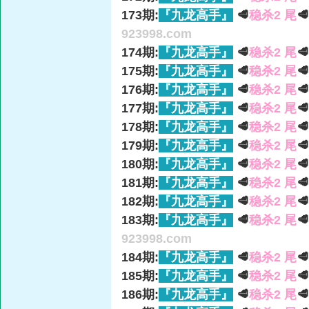
173期:
『九龙高手』
🥩
稳杀2 尾

923998.com
174期:
『九龙高手』
🥩
稳杀2 尾

175期:
『九龙高手』
🥩
稳杀2 尾

176期:
『九龙高手』
🥩
稳杀2 尾

177期:
『九龙高手』
🥩
稳杀2 尾

178期:
『九龙高手』
🥩
稳杀2 尾

179期:
『九龙高手』
🥩
稳杀2 尾

180期:
『九龙高手』
🥩
稳杀2 尾

181期:
『九龙高手』
🥩
稳杀2 尾

182期:
『九龙高手』
🥩
稳杀2 尾

183期:
『九龙高手』
🥩
稳杀2 尾

923998.com
184期:
『九龙高手』
🥩
稳杀2 尾

185期:
『九龙高手』
🥩
稳杀2 尾

186期:
『九龙高手』
🥩
稳杀2 尾
