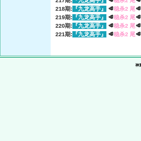
217期:
『九龙高手』
🥩
稳杀2 尾

218期:
『九龙高手』
🥩
稳杀2 尾

219期:
『九龙高手』
🥩
稳杀2 尾

220期:
『九龙高手』
🥩
稳杀2 尾

221期:
『九龙高手』
🥩
稳杀2 尾

神