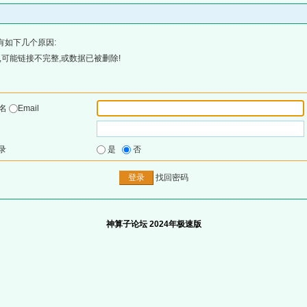
有如下几个原因:
可能链接不完整,或数据已被删除!
户名
Email
录
是
否
找回密码
神算子论坛 2024年极速版