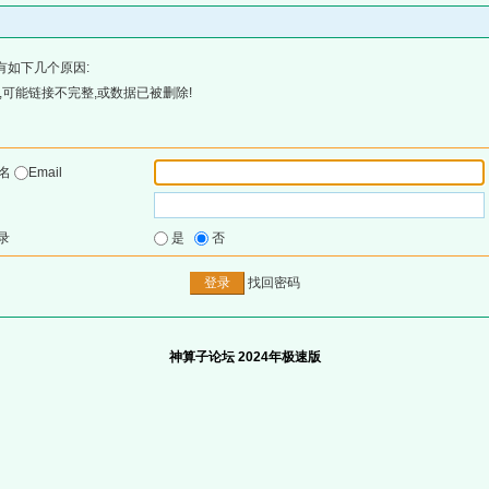
有如下几个原因:
可能链接不完整,或数据已被删除!
户名
Email
录
是
否
找回密码
神算子论坛 2024年极速版