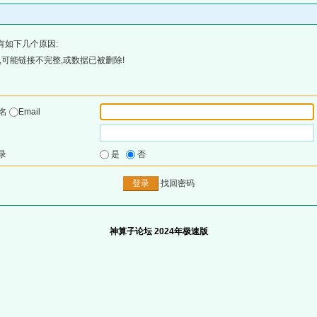
有如下几个原因:
可能链接不完整,或数据已被删除!
户名
Email
录
是
否
找回密码
神算子论坛 2024年极速版