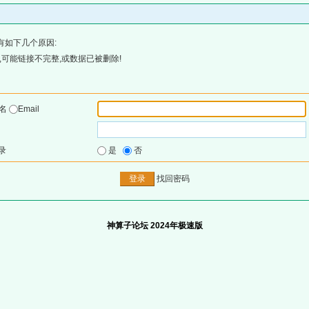
有如下几个原因:
可能链接不完整,或数据已被删除!
户名
Email
录
是
否
找回密码
神算子论坛 2024年极速版