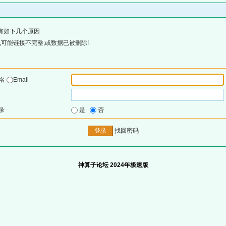
有如下几个原因:
可能链接不完整,或数据已被删除!
户名
Email
录
是
否
找回密码
神算子论坛 2024年极速版