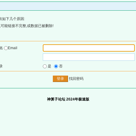
有如下几个原因:
可能链接不完整,或数据已被删除!
户名
Email
录
是
否
找回密码
神算子论坛 2024年极速版