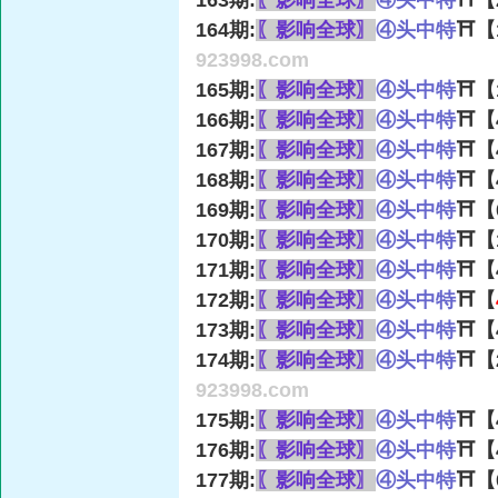
163期:
〖影响全球〗
④头中特
⛩【
164期:
〖影响全球〗
④头中特
⛩【1
923998.com
165期:
〖影响全球〗
④头中特
⛩【1
166期:
〖影响全球〗
④头中特
⛩【
167期:
〖影响全球〗
④头中特
⛩【
168期:
〖影响全球〗
④头中特
⛩【
169期:
〖影响全球〗
④头中特
⛩【0
170期:
〖影响全球〗
④头中特
⛩【
171期:
〖影响全球〗
④头中特
⛩【4
172期:
〖影响全球〗
④头中特
⛩【
173期:
〖影响全球〗
④头中特
⛩【
174期:
〖影响全球〗
④头中特
⛩【2
923998.com
175期:
〖影响全球〗
④头中特
⛩【4
176期:
〖影响全球〗
④头中特
⛩【4
177期:
〖影响全球〗
④头中特
⛩【0