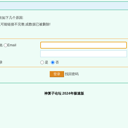
有如下几个原因:
可能链接不完整,或数据已被删除!
户名
Email
录
是
否
找回密码
神算子论坛 2024年极速版