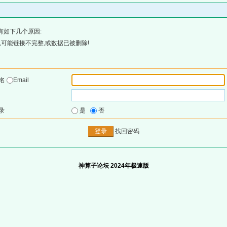
有如下几个原因:
可能链接不完整,或数据已被删除!
户名
Email
录
是
否
找回密码
神算子论坛 2024年极速版