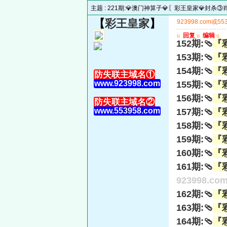
主题 :
221期:💎澳门神算子💎〖彩王皇家💎封杀
【
彩王皇家
】
923998.com或553
u
回复
u
编辑
u
152期:🩴
『
153期:🩴
『
154期:🩴
『
防失联主域名①
www.923998.com
155期:🩴
『
156期:🩴
『
防失联主域名②
www.553958.com
157期:🩴
『
158期:🩴
『
159期:🩴
『
160期:🩴
『
161期:🩴
『
923998.co
162期:🩴
『
163期:🩴
『
164期:🩴
『