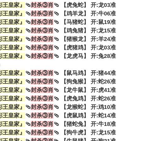
彩王皇家』
🩴
封杀③肖
🩴 【虎兔蛇】 开:龙03准
彩王皇家』
🩴
封杀③肖
🩴 【鸡羊龙】 开:牛06准
彩王皇家』
🩴
封杀③肖
🩴 【马猪蛇】 开:鼠19准
彩王皇家』
🩴
封杀③肖
🩴 【鸡兔猪】 开:龙15准
彩王皇家』
🩴
封杀③肖
🩴 【猪猴龙】 开:羊24准
彩王皇家』
🩴
封杀③肖
🩴 【虎猪鸡】 开:龙03准
彩王皇家』
🩴
封杀③肖
🩴 【龙虎马】 开:兔28准
m
彩王皇家』
🩴
封杀③肖
🩴 【鼠马鸡】 开:猪44准
彩王皇家』
🩴
封杀③肖
🩴 【狗兔猴】 开:蛇26准
彩王皇家』
🩴
封杀③肖
🩴 【龙牛鼠】 开:虎41准
彩王皇家』
🩴
封杀③肖
🩴 【虎兔鸡】 开:蛇26准
彩王皇家』
🩴
封杀③肖
🩴 【龙猴蛇】 开:鸡10准
彩王皇家』
🩴
封杀③肖
🩴 【虎鼠鸡】 开:蛇14准
彩王皇家』
🩴
封杀③肖
🩴 【猪蛇兔】 开:牛18准
彩王皇家』
🩴
封杀③肖
🩴 【狗牛虎】 开:龙15准