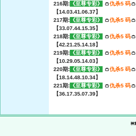
216期:
《至尊专彩》
👛
仇杀5 码

【14.03.41.06.37】
217期:
《至尊专彩》
👛
仇杀5 码

【33.07.44.15.35】
218期:
《至尊专彩》
👛
仇杀5 码

【42.21.25.14.18】
219期:
《至尊专彩》
👛
仇杀5 码

【10.29.05.14.03】
220期:
《至尊专彩》
👛
仇杀5 码

【18.14.48.10.34】
221期:
《至尊专彩》
👛
仇杀5 码

【36.17.35.07.39】
神