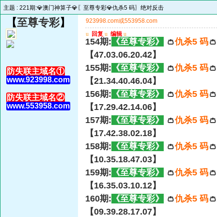
主题 :
221期:💎澳门神算子💎〖至尊专彩💎仇杀5 码〗绝对反击
【
至尊专彩
】
923998.com或553958.com
u
回复
u
编辑
u
154期:
《至尊专彩》
👛
仇杀5 码

【47.03.06.20.42】
155期:
《至尊专彩》
👛
仇杀5 码

防失联主域名①
www.923998.com
【21.34.40.46.04】
156期:
《至尊专彩》
👛
仇杀5 码

防失联主域名②
www.553958.com
【17.29.42.14.06】
157期:
《至尊专彩》
👛
仇杀5 码

【17.42.38.02.18】
158期:
《至尊专彩》
👛
仇杀5 码

【10.35.18.47.03】
159期:
《至尊专彩》
👛
仇杀5 码

【16.35.03.10.12】
160期:
《至尊专彩》
👛
仇杀5 码

【09.39.28.17.07】