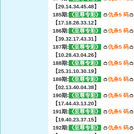
【29.14.34.45.48】
185期:
《至尊专彩》
👛
仇杀5 码

【17.18.28.33.12】
186期:
《至尊专彩》
👛
仇杀5 码

【39.32.17.43.31】
187期:
《至尊专彩》
👛
仇杀5 码

【10.28.43.04.26】
188期:
《至尊专彩》
👛
仇杀5 码

【25.31.10.30.19】
189期:
《至尊专彩》
👛
仇杀5 码

【02.13.40.04.38】
190期:
《至尊专彩》
👛
仇杀5 码

【17.44.43.13.20】
191期:
《至尊专彩》
👛
仇杀5 码

【19.40.23.37.15】
192期:
《至尊专彩》
👛
仇杀5 码
