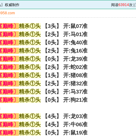
①头〗权威制作
阅读
63914
次 |
958.com
富巅峰〕
精杀①头
【3头】 开:鼠07准
富巅峰〕
精杀①头
【2头】 开:马01准
富巅峰〕
精杀①头
【0头】 开:兔40准
富巅峰〕
精杀①头
【2头】 开:兔16准
富巅峰〕
精杀①头
【0头】 开:龙39准
富巅峰〕
精杀①头
【2头】 开:蛇02准
富巅峰〕
精杀①头
【1头】 开:猪08准
富巅峰〕
精杀①头
【2头】 开:猪32准
富巅峰〕
精杀①头
【0头】 开:马37准
富巅峰〕
精杀①头
【0头】 开:狗21准
m
富巅峰〕
精杀①头
【4头】 开:龙03准
富巅峰〕
精杀①头
【4头】 开:牛06准
富巅峰〕
精杀①头
【0头】 开:鼠19准