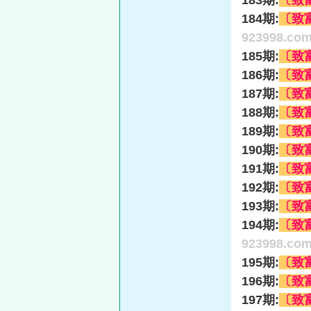
183期:
〔致
184期:
〔致
923998.co
185期:
〔致
186期:
〔致
187期:
〔致
188期:
〔致
189期:
〔致
190期:
〔致
191期:
〔致
192期:
〔致
193期:
〔致
194期:
〔致
923998.co
195期:
〔致
196期:
〔致
197期:
〔致