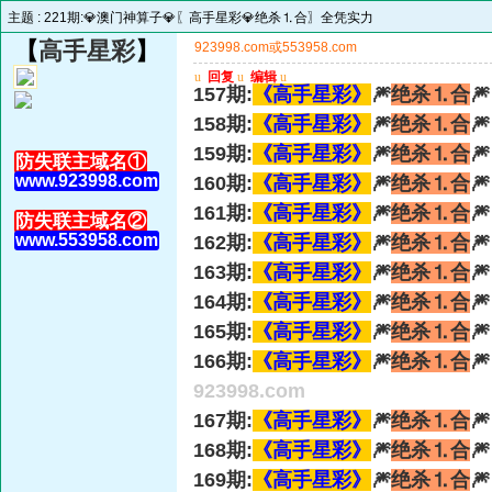
主题 :
221期:💎澳门神算子💎〖高手星彩💎绝杀⒈合〗全凭实力
【
高手星彩
】
923998.com或553958.com
u
回复
u
编辑
u
157期:
《高手星彩》
🎆
绝杀⒈合

158期:
《高手星彩》
🎆
绝杀⒈合

159期:
《高手星彩》
🎆
绝杀⒈合

防失联主域名①
www.923998.com
160期:
《高手星彩》
🎆
绝杀⒈合

161期:
《高手星彩》
🎆
绝杀⒈合

防失联主域名②
www.553958.com
162期:
《高手星彩》
🎆
绝杀⒈合

163期:
《高手星彩》
🎆
绝杀⒈合

164期:
《高手星彩》
🎆
绝杀⒈合

165期:
《高手星彩》
🎆
绝杀⒈合

166期:
《高手星彩》
🎆
绝杀⒈合

923998.com
167期:
《高手星彩》
🎆
绝杀⒈合

168期:
《高手星彩》
🎆
绝杀⒈合

169期:
《高手星彩》
🎆
绝杀⒈合
