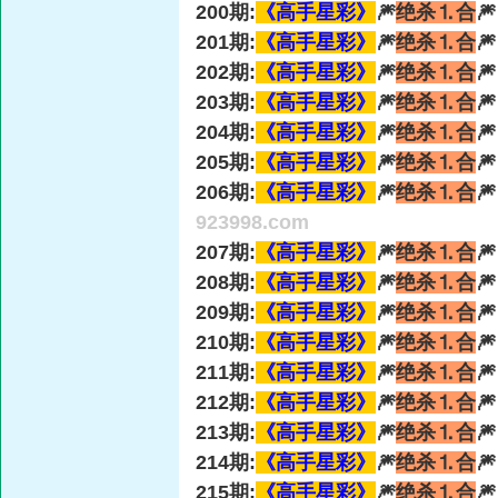
200期:
《高手星彩》
🎆
绝杀⒈合

201期:
《高手星彩》
🎆
绝杀⒈合

202期:
《高手星彩》
🎆
绝杀⒈合

203期:
《高手星彩》
🎆
绝杀⒈合

204期:
《高手星彩》
🎆
绝杀⒈合

205期:
《高手星彩》
🎆
绝杀⒈合

206期:
《高手星彩》
🎆
绝杀⒈合

923998.com
207期:
《高手星彩》
🎆
绝杀⒈合

208期:
《高手星彩》
🎆
绝杀⒈合

209期:
《高手星彩》
🎆
绝杀⒈合

210期:
《高手星彩》
🎆
绝杀⒈合

211期:
《高手星彩》
🎆
绝杀⒈合

212期:
《高手星彩》
🎆
绝杀⒈合

213期:
《高手星彩》
🎆
绝杀⒈合

214期:
《高手星彩》
🎆
绝杀⒈合

215期:
《高手星彩》
🎆
绝杀⒈合
