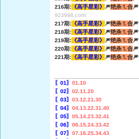
216期:
《高手星彩》
🎆
绝杀⒈合

923998.com
217期:
《高手星彩》
🎆
绝杀⒈合

218期:
《高手星彩》
🎆
绝杀⒈合

219期:
《高手星彩》
🎆
绝杀⒈合

220期:
《高手星彩》
🎆
绝杀⒈合

221期:
《高手星彩》
🎆
绝杀⒈合

〖01〗
01.10
〖02〗
02.11.20
〖03〗
03.12.21.30
〖04〗
04.13.22.31.40
〖05〗
05.14.23.32.41
〖06〗
06.15.24.33.42
〖07〗
07.16.25.34.43