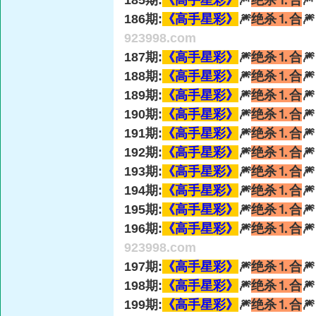
185期:
《高手星彩》
🎆
绝杀⒈合

186期:
《高手星彩》
🎆
绝杀⒈合

923998.com
187期:
《高手星彩》
🎆
绝杀⒈合

188期:
《高手星彩》
🎆
绝杀⒈合

189期:
《高手星彩》
🎆
绝杀⒈合

190期:
《高手星彩》
🎆
绝杀⒈合

191期:
《高手星彩》
🎆
绝杀⒈合

192期:
《高手星彩》
🎆
绝杀⒈合

193期:
《高手星彩》
🎆
绝杀⒈合

194期:
《高手星彩》
🎆
绝杀⒈合

195期:
《高手星彩》
🎆
绝杀⒈合

196期:
《高手星彩》
🎆
绝杀⒈合

923998.com
197期:
《高手星彩》
🎆
绝杀⒈合

198期:
《高手星彩》
🎆
绝杀⒈合

199期:
《高手星彩》
🎆
绝杀⒈合
