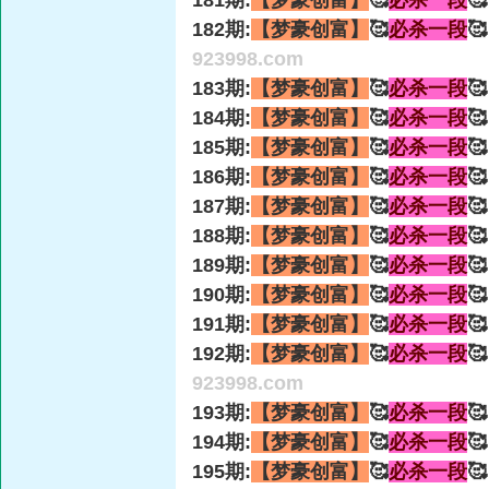
181期:
【梦豪创富】
🥰
必杀一段

182期:
【梦豪创富】
🥰
必杀一段

923998.com
183期:
【梦豪创富】
🥰
必杀一段

184期:
【梦豪创富】
🥰
必杀一段

185期:
【梦豪创富】
🥰
必杀一段

186期:
【梦豪创富】
🥰
必杀一段

187期:
【梦豪创富】
🥰
必杀一段

188期:
【梦豪创富】
🥰
必杀一段

189期:
【梦豪创富】
🥰
必杀一段

190期:
【梦豪创富】
🥰
必杀一段

191期:
【梦豪创富】
🥰
必杀一段

192期:
【梦豪创富】
🥰
必杀一段

923998.com
193期:
【梦豪创富】
🥰
必杀一段

194期:
【梦豪创富】
🥰
必杀一段

195期:
【梦豪创富】
🥰
必杀一段
