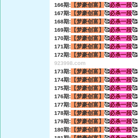
166期:
【梦豪创富】
🥰
必杀一段

167期:
【梦豪创富】
🥰
必杀一段

168期:
【梦豪创富】
🥰
必杀一段

169期:
【梦豪创富】
🥰
必杀一段

170期:
【梦豪创富】
🥰
必杀一段

171期:
【梦豪创富】
🥰
必杀一段

172期:
【梦豪创富】
🥰
必杀一段

923998.com
173期:
【梦豪创富】
🥰
必杀一段

174期:
【梦豪创富】
🥰
必杀一段

175期:
【梦豪创富】
🥰
必杀一段

176期:
【梦豪创富】
🥰
必杀一段

177期:
【梦豪创富】
🥰
必杀一段

178期:
【梦豪创富】
🥰
必杀一段

179期:
【梦豪创富】
🥰
必杀一段

180期:
【梦豪创富】
🥰
必杀一段
