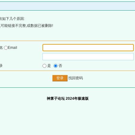
有如下几个原因:
可能链接不完整,或数据已被删除!
户名
Email
录
是
否
找回密码
神算子论坛 2024年极速版