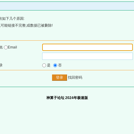
有如下几个原因:
可能链接不完整,或数据已被删除!
户名
Email
录
是
否
找回密码
神算子论坛 2024年极速版