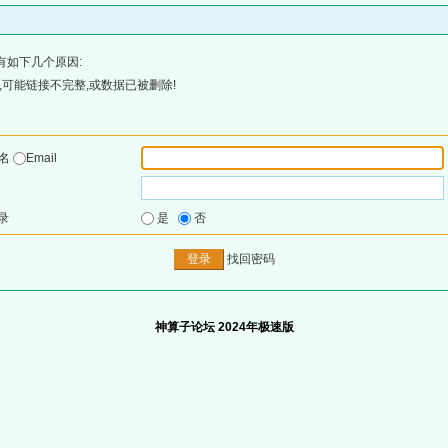
有如下几个原因:
可能链接不完整,或数据已被删除!
户名
Email
录
是
否
找回密码
神算子论坛 2024年极速版