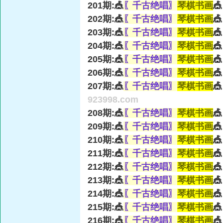
201期:🎪
〖千古绝唱〗
琴棋书画

202期:🎪
〖千古绝唱〗
琴棋书画

203期:🎪
〖千古绝唱〗
琴棋书画

204期:🎪
〖千古绝唱〗
琴棋书画

205期:🎪
〖千古绝唱〗
琴棋书画

206期:🎪
〖千古绝唱〗
琴棋书画

207期:🎪
〖千古绝唱〗
琴棋书画

923998.com
208期:🎪
〖千古绝唱〗
琴棋书画

209期:🎪
〖千古绝唱〗
琴棋书画

210期:🎪
〖千古绝唱〗
琴棋书画

211期:🎪
〖千古绝唱〗
琴棋书画

212期:🎪
〖千古绝唱〗
琴棋书画

213期:🎪
〖千古绝唱〗
琴棋书画

214期:🎪
〖千古绝唱〗
琴棋书画

215期:🎪
〖千古绝唱〗
琴棋书画

216期:🎪
〖千古绝唱〗
琴棋书画
