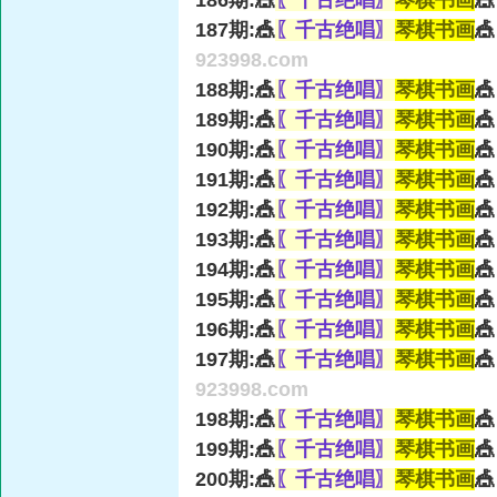
186期:🎪
〖千古绝唱〗
琴棋书画

187期:🎪
〖千古绝唱〗
琴棋书画

923998.com
188期:🎪
〖千古绝唱〗
琴棋书画

189期:🎪
〖千古绝唱〗
琴棋书画

190期:🎪
〖千古绝唱〗
琴棋书画

191期:🎪
〖千古绝唱〗
琴棋书画

192期:🎪
〖千古绝唱〗
琴棋书画

193期:🎪
〖千古绝唱〗
琴棋书画

194期:🎪
〖千古绝唱〗
琴棋书画

195期:🎪
〖千古绝唱〗
琴棋书画

196期:🎪
〖千古绝唱〗
琴棋书画

197期:🎪
〖千古绝唱〗
琴棋书画

923998.com
198期:🎪
〖千古绝唱〗
琴棋书画

199期:🎪
〖千古绝唱〗
琴棋书画

200期:🎪
〖千古绝唱〗
琴棋书画
