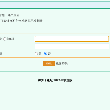
有如下几个原因:
可能链接不完整,或数据已被删除!
户名
Email
录
是
否
找回密码
神算子论坛 2024年极速版