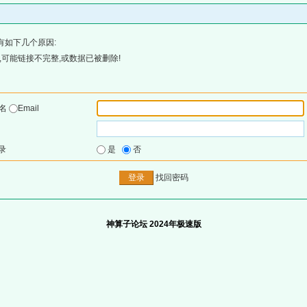
有如下几个原因:
可能链接不完整,或数据已被删除!
户名
Email
录
是
否
找回密码
神算子论坛 2024年极速版