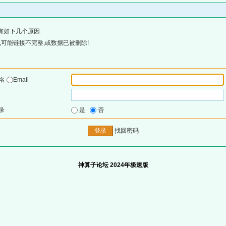
有如下几个原因:
可能链接不完整,或数据已被删除!
户名
Email
录
是
否
找回密码
神算子论坛 2024年极速版