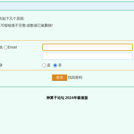
有如下几个原因:
可能链接不完整,或数据已被删除!
户名
Email
录
是
否
找回密码
神算子论坛 2024年极速版