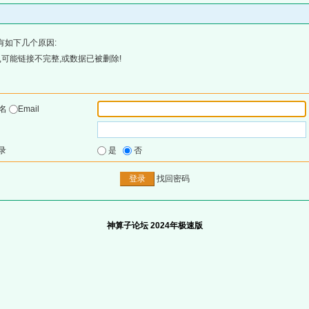
有如下几个原因:
可能链接不完整,或数据已被删除!
户名
Email
录
是
否
找回密码
神算子论坛 2024年极速版