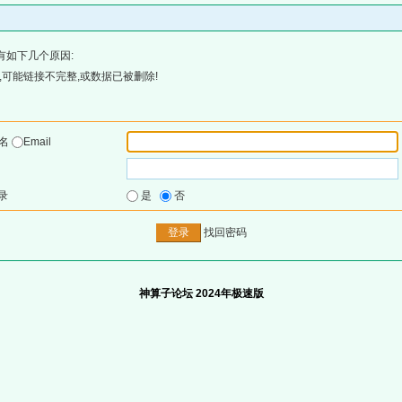
有如下几个原因:
可能链接不完整,或数据已被删除!
户名
Email
录
是
否
找回密码
神算子论坛 2024年极速版