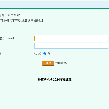
有如下几个原因:
可能链接不完整,或数据已被删除!
户名
Email
录
是
否
找回密码
神算子论坛 2024年极速版