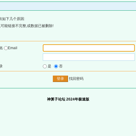
有如下几个原因:
可能链接不完整,或数据已被删除!
户名
Email
录
是
否
找回密码
神算子论坛 2024年极速版