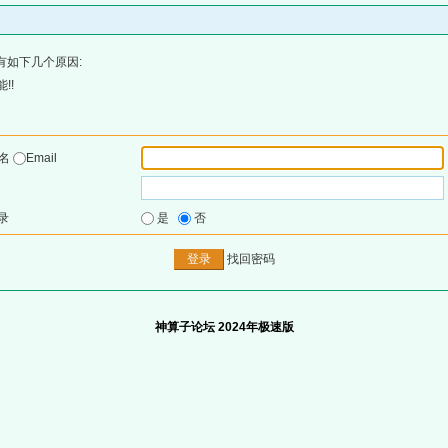
有如下几个原因:
!!
户名
Email
录
是
否
找回密码
神算子论坛 2024年极速版