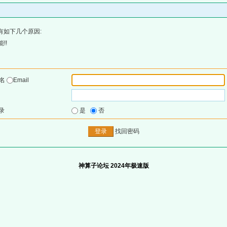
有如下几个原因:
!!
户名
Email
录
是
否
找回密码
神算子论坛 2024年极速版