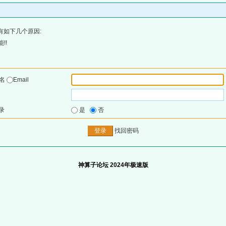
有如下几个原因:
!!
户名
Email
录
是
否
找回密码
神算子论坛 2024年极速版